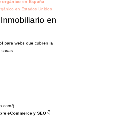
o orgánico en España
rgánico en Estados Unidos
Inmobiliario en
ol
para webs que cubren la
 casas:
s.com/)
obre eCommerce y SEO
👇