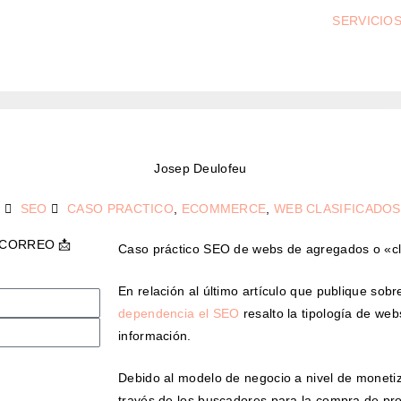
SERVICIO
Josep Deulofeu
SEO
CASO PRACTICO
,
ECOMMERCE
,
WEB CLASIFICADOS
 CORREO 📩
Caso práctico SEO de webs de agregados o «cla
En relación al último artículo que publique sobr
dependencia el SEO
resalto la tipología de webs
información.
Debido al modelo de negocio a nivel de monet
través de los buscadores para la compra de pro