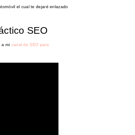
utomóvil el cual te dejaré enlazado
áctico SEO
e a mi
canal de SEO para