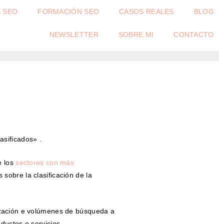
S SEO
FORMACIÓN SEO
CASOS REALES
BLOG
NEWSLETTER
SOBRE MI
CONTACTO
sificados» .
e los
sectores con más
 sobre la clasificación de la
ización e volúmenes de búsqueda a
ductos o servicios.