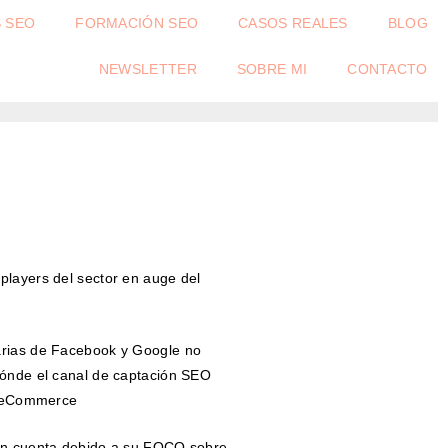
S SEO
FORMACIÓN SEO
CASOS REALES
BLOG
NEWSLETTER
SOBRE MI
CONTACTO
players del sector en auge del
arias de Facebook y Google no
dónde el canal de captación SEO
de eCommerce
 en cuenta debido a su FOCO sobre