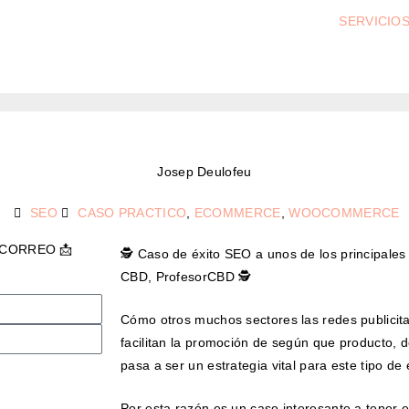
SERVICIO
Josep Deulofeu
SEO
CASO PRACTICO
,
ECOMMERCE
,
WOOCOMMERCE
 CORREO 📩
🕵 Caso de éxito SEO a unos de los principales 
CBD, ProfesorCBD 🕵
Cómo otros muchos sectores las redes publicit
facilitan la promoción de según que producto, 
pasa a ser un estrategia vital para este tipo 
Por esta razón es un caso interesante a tener