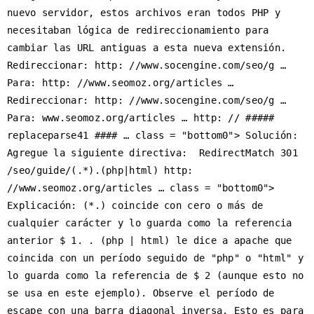
nuevo servidor, estos archivos eran todos PHP y 
necesitaban lógica de redireccionamiento para 
cambiar las URL antiguas a esta nueva extensión. 
Redireccionar: http: //www.socengine.com/seo/g … 
Para: http: //www.seomoz.org/articles … 
Redireccionar: http: //www.socengine.com/seo/g … 
Para: www.seomoz.org/articles … http: // ##### 
replaceparse41 #### … class = "bottom0"> Solución: 
Agregue la siguiente directiva:  RedirectMatch 301 
/seo/guide/(.*).(php|html) http: 
//www.seomoz.org/articles … class = "bottom0"> 
Explicación: (*.) coincide con cero o más de 
cualquier carácter y lo guarda como la referencia 
anterior $ 1. . (php | html) le dice a apache que 
coincida con un período seguido de "php" o "html" y 
lo guarda como la referencia de $ 2 (aunque esto no 
se usa en este ejemplo). Observe el período de 
escape con una barra diagonal inversa. Esto es para 