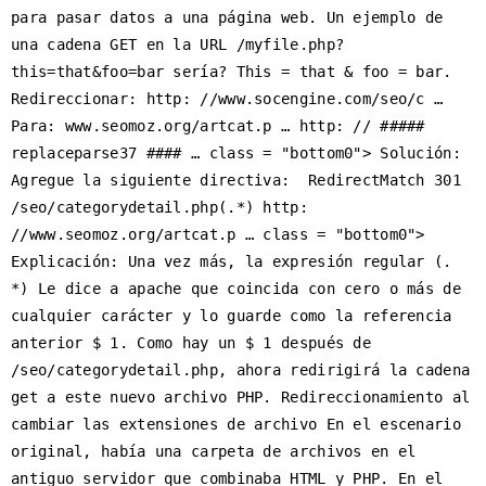
para pasar datos a una página web. Un ejemplo de 
una cadena GET en la URL /myfile.php?
this=that&foo=bar sería? This = that & foo = bar. 
Redireccionar: http: //www.socengine.com/seo/c … 
Para: www.seomoz.org/artcat.p … http: // ##### 
replaceparse37 #### … class = "bottom0"> Solución: 
Agregue la siguiente directiva:  RedirectMatch 301 
/seo/categorydetail.php(.*) http: 
//www.seomoz.org/artcat.p … class = "bottom0"> 
Explicación: Una vez más, la expresión regular (. 
*) Le dice a apache que coincida con cero o más de 
cualquier carácter y lo guarde como la referencia 
anterior $ 1. Como hay un $ 1 después de 
/seo/categorydetail.php, ahora redirigirá la cadena 
get a este nuevo archivo PHP. Redireccionamiento al 
cambiar las extensiones de archivo En el escenario 
original, había una carpeta de archivos en el 
antiguo servidor que combinaba HTML y PHP. En el 