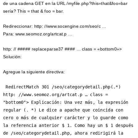
de una cadena GET en la URL /myfile.php?this=that&foo=bar
sería? This = that & foo = bar.
Redireccionar: http: //www.socengine.com/seo/c …
Para: www.seomoz.org/artcat.p …
http: // ##### replaceparse37 #### … class = «bottom0»>
Solución:
Agregue la siguiente directiva:
 RedirectMatch 301 /seo/categorydetail.php(.*) 
http: //www.seomoz.org/artcat.p … class = 
"bottom0"> Explicación: Una vez más, la expresión 
regular (. *) Le dice a apache que coincida con 
cero o más de cualquier carácter y lo guarde como 
la referencia anterior $ 1. Como hay un $ 1 después 
de /seo/categorydetail.php, ahora redirigirá la 