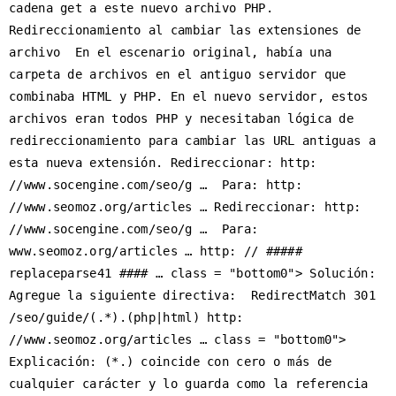
cadena get a este nuevo archivo PHP. 
Redireccionamiento al cambiar las extensiones de 
archivo  En el escenario original, había una 
carpeta de archivos en el antiguo servidor que 
combinaba HTML y PHP. En el nuevo servidor, estos 
archivos eran todos PHP y necesitaban lógica de 
redireccionamiento para cambiar las URL antiguas a 
esta nueva extensión. Redireccionar: http: 
//www.socengine.com/seo/g …  Para: http: 
//www.seomoz.org/articles … Redireccionar: http: 
//www.socengine.com/seo/g …  Para: 
www.seomoz.org/articles … http: // ##### 
replaceparse41 #### … class = "bottom0"> Solución: 
Agregue la siguiente directiva:  RedirectMatch 301 
/seo/guide/(.*).(php|html) http: 
//www.seomoz.org/articles … class = "bottom0"> 
Explicación: (*.) coincide con cero o más de 
cualquier carácter y lo guarda como la referencia 