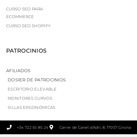
CURSO SEO PARA
ECOMMERCE
CURSO SEO SHOPIFY
PATROCINIOS
AFILIADOS
DOSIER DE PATROCINIOS
ESCRITORIO ELEVABLE
MONITORES CURVOS
SILLAS ERGONÓMICAS
+34 722 55 85 24
Carrer de Canet d'Adri, 8, 17007 Girona