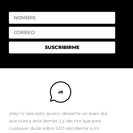
SUSCRIBIRME
¡Hey! si lees esto quiero, desearte un buen día
que nunca esta demás ;) y decirte que para
cualquier duda sobre SEO escríbeme a mi