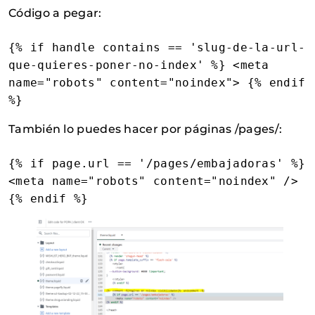
Código a pegar:
{% if handle contains == 'slug-de-la-url-
que-quieres-poner-no-index' %} <meta 
name="robots" content="noindex"> {% endif 
%}
También lo puedes hacer por páginas /pages/:
{% if page.url == '/pages/embajadoras' %}       
<meta name="robots" content="noindex" /> 
{% endif %}