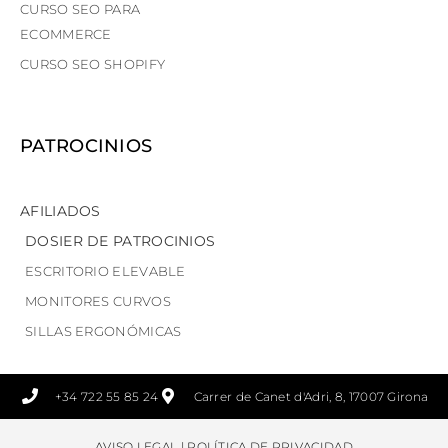
CURSO SEO PARA
ECOMMERCE
CURSO SEO SHOPIFY
PATROCINIOS
AFILIADOS
DOSIER DE PATROCINIOS
ESCRITORIO ELEVABLE
MONITORES CURVOS
SILLAS ERGONÓMICAS
+34 722 55 85 24
Carrer de Canet d'Adri, 8, 17007 Girona
AVISO LEGAL
|
POLÍTICA DE PRIVACIDAD