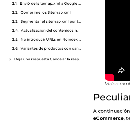
Envió del sitemap.xml a Google Search Console y en el Robots.txt
Comprime los Sitemap.xml
Segmentar el sitemap.xml por tipos de contendidos
Actualización del contenidos notificado en el sitemap.xml
No introducir URLs en Noindex o bloqueadas por robots.txt
Variantes de productos con canonicals
Deja una respuesta Cancelar la respuesta
Vídeo expl
Peculi
A continuación 
eCommerce
, 