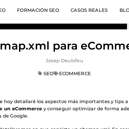
EO
FORMACIÓN SEO
CASOS REALES
BL
emap.xml para eComm
Josep Deulofeu
SEO
ECOMMERCE
de hoy detallaré los aspectos más importantes y tips 
de un eCommerce
y conseguir optimizar de forma ade
os de Google.