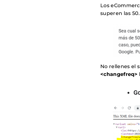
Los eCommerce
superen las 50
No rellenes el 
<changefreq>