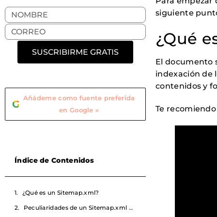
Para empezar d
siguiente pun
¿Qué e
SUSCRIBIRME GRATIS
El documento s
indexación de 
contenidos y f
Añádeme como fuente preferida
G
Te recomiendo l
en Google »
Índice de Contenidos
¿Qué es un Sitemap.xml?
Peculiaridades de un Sitemap.xml de un eCommerce