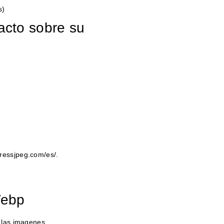
s)
acto sobre su
n
ressjpeg.com/es/.
Webp
e las imagenes