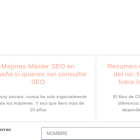
Mejores Máster SEO en
Resumen d
aña si quieres ser consultor
del no: 
SEO
fuera l
e soy sincero, nunca he sido especialmente
El libro de C
 de los másteres. Y eso que llevo más de
diferencia
10 años
dependie
correo