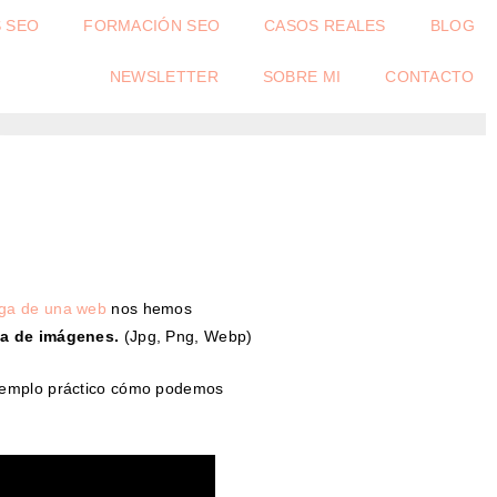
S SEO
FORMACIÓN SEO
CASOS REALES
BLOG
NEWSLETTER
SOBRE MI
CONTACTO
rga de una web
nos hemos
a de imágenes.
(Jpg, Png, Webp)
ejemplo práctico cómo podemos