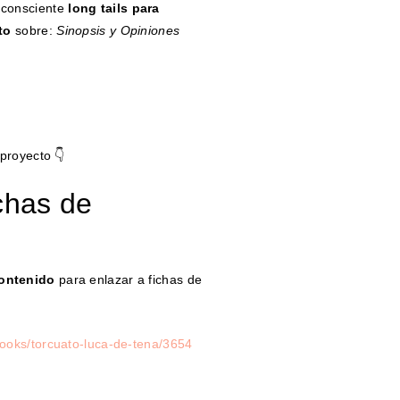
 consciente
long tails para
to
sobre:
Sinopsis y Opiniones
proyecto 👇
chas de
contenido
para enlazar a fichas de
books/torcuato-luca-de-tena/3654