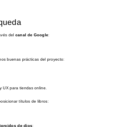
squeda
ravés del
canal de Google
:
os buenas prácticas del proyecto:
y UX para tiendas online.
icionar títulos de libros:
torcidos de dios
: