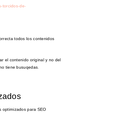
s-torcidos-de-
rrecta todos los contenidos
r el contenido original y no del
smo tiene busuqedas.
zados
s optimizados para SEO