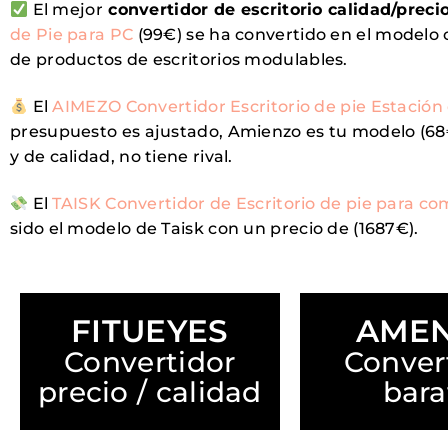
El mejor
convertidor de escritorio
calidad/precio
de Pie para PC
(99€) se ha convertido en el modelo
de productos de escritorios modulables.
El
AIMEZO Convertidor Escritorio de pie Estació
presupuesto es ajustado, Amienzo es tu modelo (6
y de calidad, no tiene rival.
El
TAISK Convertidor de Escritorio de pie para c
sido el modelo de Taisk con un precio de (1687€).
FITUEYES
AME
Convertidor
Conver
precio / calidad
bara