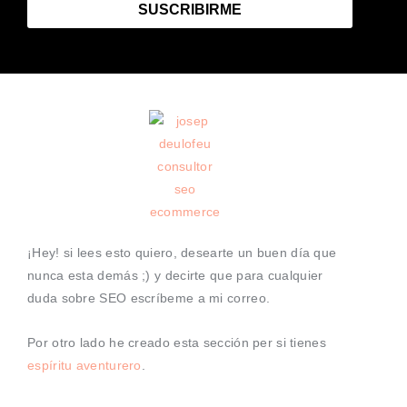
SUSCRIBIRME
¡Hey! si lees esto quiero, desearte un buen día que
nunca esta demás ;) y decirte que para cualquier
duda sobre SEO escríbeme a mi correo.
Por otro lado he creado esta sección per si tienes
espíritu aventurero
.