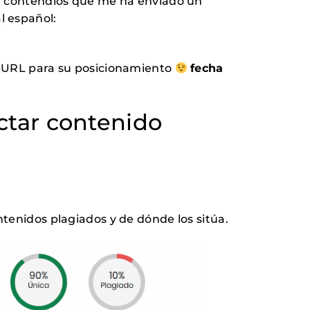
 el contendios que me ha enviado un
l español:
ta URL para su posicionamiento
fecha
ctar contenido
ntenidos plagiados y de dónde los sitúa.