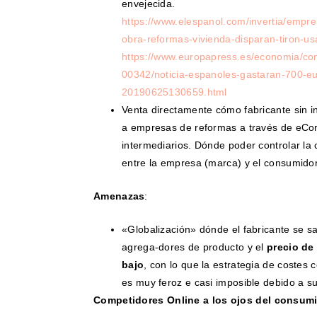
envejecida.
https://www.elespanol.com/invertia/empr
obra-reformas-vivienda-disparan-tiron-
https://www.europapress.es/economia/con
00342/noticia-espanoles-gastaran-700-e
20190625130659.html
Venta directamente cómo fabricante sin i
a empresas de reformas a través de eCo
intermediarios. Dónde poder controlar la
entre la empresa (marca) y el consumid
Amenazas
:
«Globalización» dónde el fabricante se sa
agrega-dores de producto y el
precio de
bajo
, con lo que la estrategia de costes 
es muy feroz e casi imposible debido a su
Competidores Online a los ojos del consu