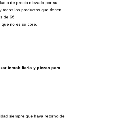
ucto de precio elevado por su
y todos los productos que tienen.
es de 6€
 que no es su core.
izar inmobiliario y piezas para
icidad siempre que haya retorno de