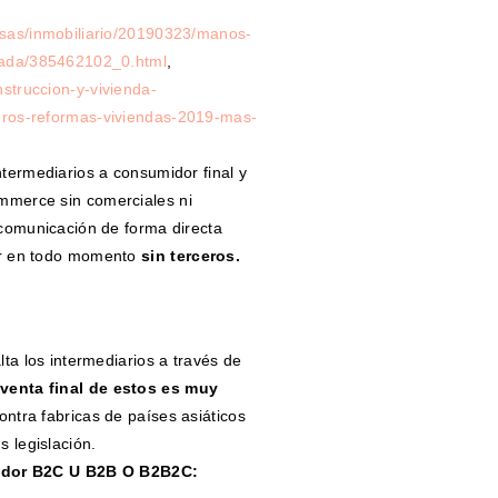
esas/inmobiliario/20190323/manos-
usada/385462102_0.html
,
struccion-y-vivienda-
uros-reformas-viviendas-2019-mas-
ntermediarios a consumidor final y
mmerce sin comerciales ni
 comunicación de forma directa
or en todo momento
sin terceros.
lta los intermediarios a través de
 venta final de estos es muy
contra fabricas de países asiáticos
s legislación.
midor B2C U B2B O B2B2C: